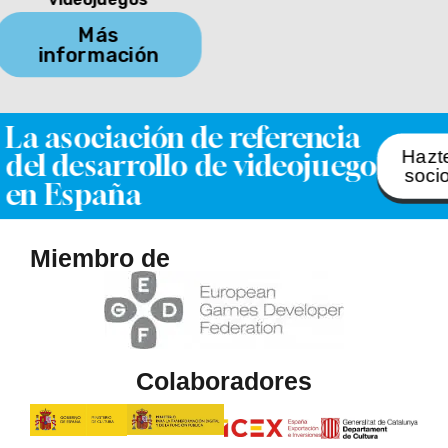
Más
información
La asociación de referencia
Hazt
del desarrollo de videojuego
soci
en España
Miembro de
Colaboradores