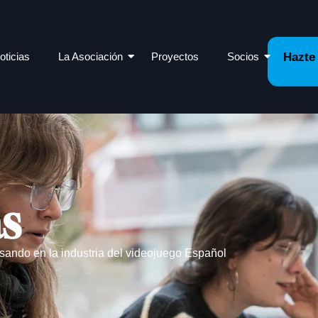
oticias
La Asociación
Proyectos
Socios
Hazte
as
sando en la industria del videojuego Español