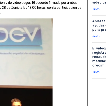
videoju
ción y de videojuegos. El acuerdo firmado por ambas
28 de Junio a las 13:00 horas, con la participación de
+info
.
Abierta
ayudas 
para pr
+info
El video
registr
recauda
medidas
crecimi
+info