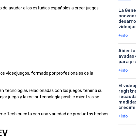
o de ayudar a los estudios españoles a crear juegos
La Gene
convoca
desarro
videoju
+info
Abierta
ayudas 
para pr
+info
os videojuegos, formado por profesionales de la
El video
 tecnologías relacionadas con los juegos tener a su
registr
recauda
jor juego y la mejor tecnología posible mientras se
medidas
crecimi
ame Tech cuenta con una variedad de productos hechos
+info
EV