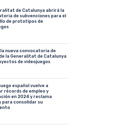
ralitat de Catalunya abrirá la
toria de subvenciones para el
llo de prototipos de
egos
 la nueva convocatoria de
de la Generalitat de Catalunya
oyectos de videojuegos
juego español vuelve a
ar récords de empleo y
ción en 2024 y reclama
 para consolidar su
ento