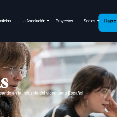
oticias
La Asociación
Proyectos
Socios
Hazte
as
sando en la industria del videojuego Español