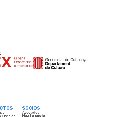
s
ECTOS
SOCIOS
nco
Asociados
Hazte socio
s Fiscales