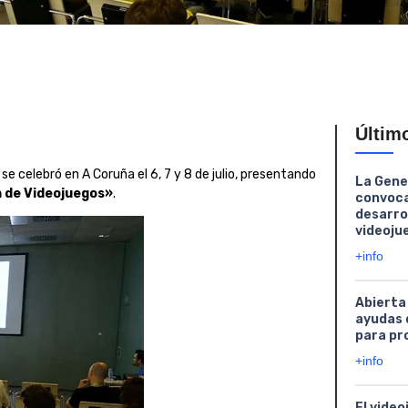
Últim
 se celebró en A Coruña el 6, 7 y 8 de julio, presentando
La Gene
n de Videojuegos»
.
convoca
desarro
videoju
+info
Abierta
ayudas 
para pr
+info
El video