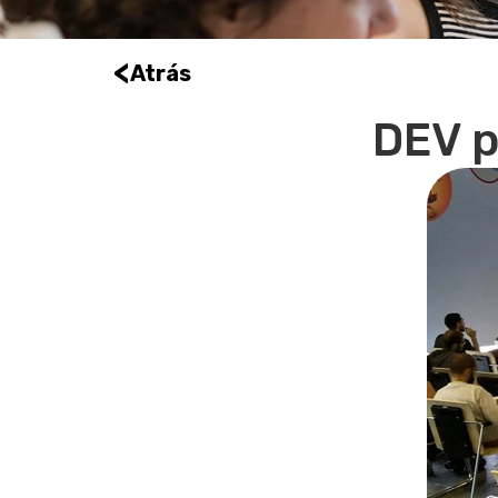
<
Atrás
DEV p