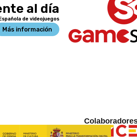
nte al día
 Española de videojuegos
Más información
Colaboradore