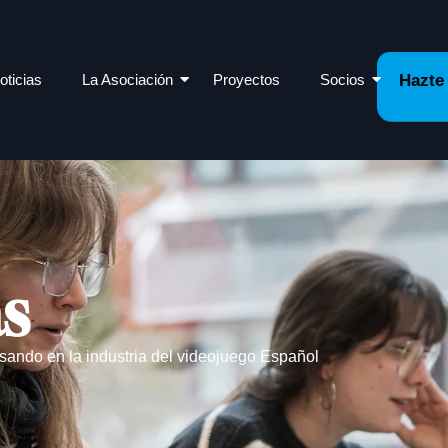
oticias
La Asociación
Proyectos
Socios
Hazte
as
sando en la industria del videojuego Español