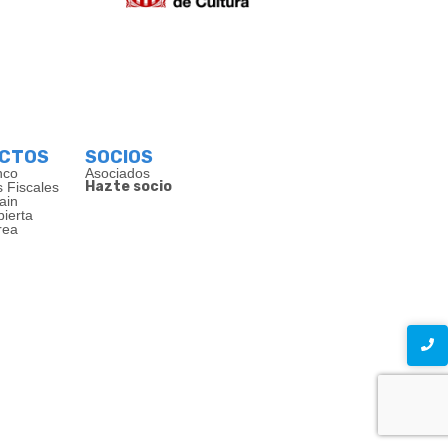
ECTOS
SOCIOS
nco
Asociados
Hazte socio
s Fiscales
ain
bierta
rea