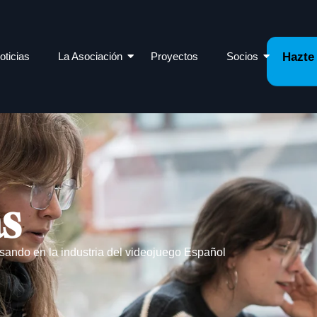
oticias
La Asociación
Proyectos
Socios
Hazte
as
sando en la industria del videojuego Español