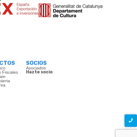
ECTOS
SOCIOS
nco
Asociados
Hazte socio
s Fiscales
ain
bierta
rea