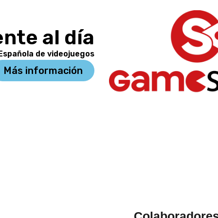
nte al día
 Española de videojuegos
Más información
Colaboradore