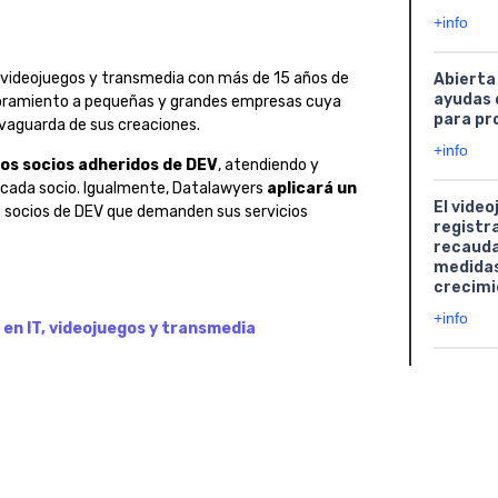
+info
 videojuegos y transmedia con más de 15 años de
Abierta
ayudas 
esoramiento a pequeñas y grandes empresas cuya
para pr
lvaguarda de sus creaciones.
+info
los socios adheridos de DEV
, atendiendo y
r cada socio. Igualmente, Datalawyers
aplicará un
El video
e socios de DEV que demanden sus servicios
registr
recauda
medidas
crecimi
+info
en IT, videojuegos y transmedia