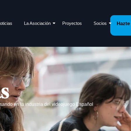
oticias
La Asociación
Proyectos
Socios
Hazte
as
sando en la industria del videojuego Español