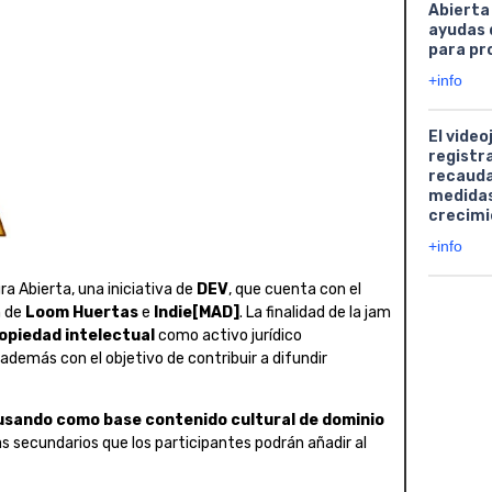
Abierta
ayudas 
para pr
+info
El video
registr
recauda
medidas
crecimi
+info
a Abierta, una iniciativa de
DEV
, que cuenta con el
n de
Loom Huertas
e
Indie[MAD]
. La finalidad de la jam
ropiedad intelectual
como activo jurídico
 además con el objetivo de contribuir a difundir
 usando como base contenido cultural de dominio
s secundarios que los participantes podrán añadir al