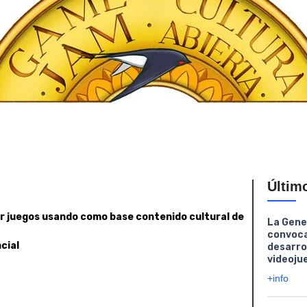
Últim
ar juegos usando como base contenido cultural de
La Gene
convoca
cial
desarro
videoju
+info