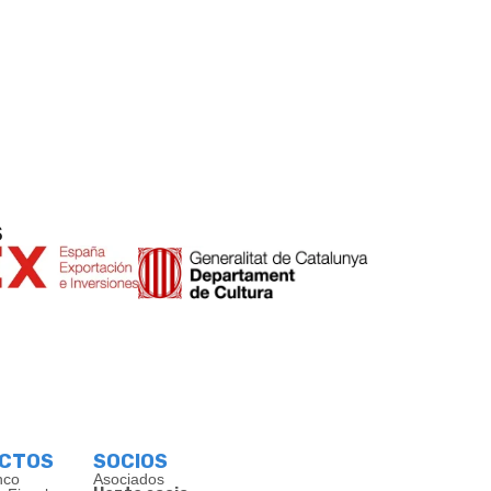
s
ECTOS
SOCIOS
nco
Asociados