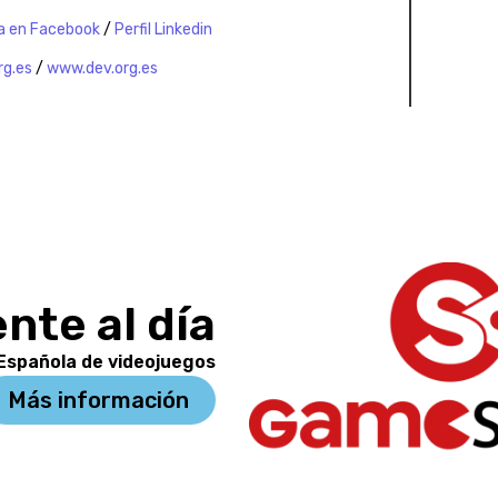
a en Facebook
/
Perfil Linkedin
rg.es
/
www.dev.org.es
nte al día
 Española de videojuegos
Más información