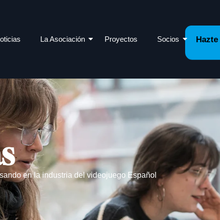
oticias
La Asociación
Proyectos
Socios
Hazte
as
sando en la industria del videojuego Español