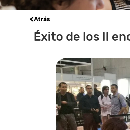
<
Atrás
Éxito de los II 