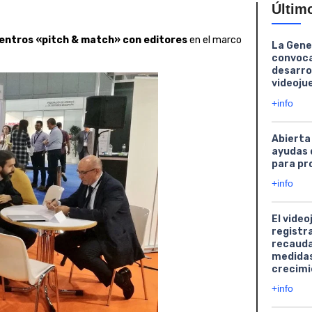
Últim
cuentros «pitch & match» con editores
en el marco
La Gene
convoca
desarro
videoju
+info
Abierta
ayudas 
para pr
+info
El video
registr
recauda
medidas
crecimi
+info