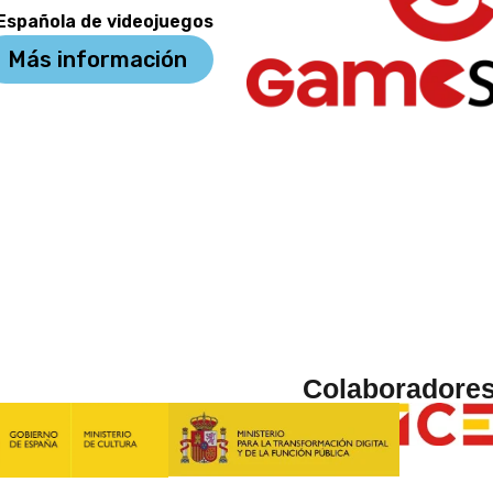
 Española de videojuegos
Más información
Colaboradore