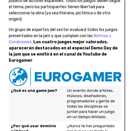
público de autores españoles. Todos los juegos deben seguir
el tema, pero los participantes tienen libertad para
seleccionar la obra (ya sea literaria, pictórica o de otro
origen).
Un grupo de expertos del sector evaluará todos los juegos
presentados en la jam y que cumplan con las
Normas y
Condiciones
.
Los cuatro juegos mejor valorados,
aparecerán destacados en el especial Demo Day de
la jam que se emitirá en el canal de Youtube de
Eurogamer
.
¿Qué es una game jam?
Un evento donde artistas,
músicos, diseñadores,
programadores y gente de
todas las disciplinas se
juntan para hacer un juego
en un tiempo limitado.
¿Por qué usar dominio
¿Nunca te has preguntado