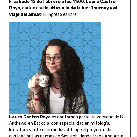
El
sábado 12 de febrero a las 11:00
,
Laura Castro
Royo
, dará la charla
«Más allá de la luz: Journey y el
viaje del alma»
. El ingreso es libre.
Laura Castro Royo
es doctorada por la Universidad de St
Andrews, en Escocia, con especialidad en mitología,
literatura y arte iraní medieval. Dirige el proyecto de
divulgación Las plumas de Sīmurgh, donde trabaja sobre la