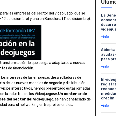
Últim
para las empresas del sector del videojuego, que se
La Gene
 12 de diciembre) y una en Barcelona (11 de diciembre).
convoca
desarro
videoju
+info
Abierta
ayudas 
para pr
 transformación, lo que obliga a adaptarse a nuevas
+info
tes de financiación.
s intereses de las empresas desarrolladoras de
El video
ento de los nuevos modelos de negocio y distribución
registr
ervicios interactivos, hemos presentado estas jornadas
recauda
medidas
en la industria de los Videojuegos».
Un centenar de
crecimi
es del sector del videojueg
o, se han beneficiado de
dad para el networking entre profesionales.
+info