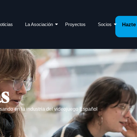
oticias
La Asociación
Proyectos
Socios
Hazte
as
sando en la industria del videojuego Español