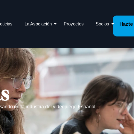
oticias
La Asociación
Proyectos
Socios
Hazte
as
sando en la industria del videojuego Español