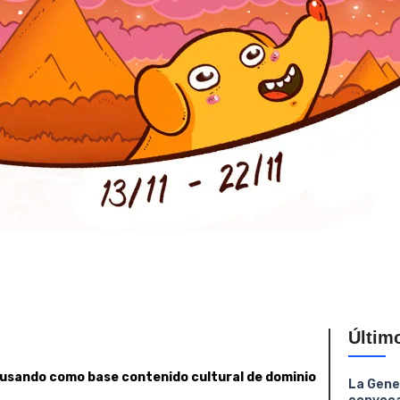
Últim
 usando como base contenido cultural de dominio
La Gene