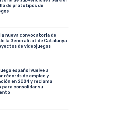
toria de subvenciones para el
llo de prototipos de
egos
 la nueva convocatoria de
de la Generalitat de Catalunya
oyectos de videojuegos
juego español vuelve a
ar récords de empleo y
ción en 2024 y reclama
 para consolidar su
ento