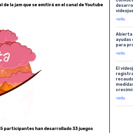
convoca
 de la jam que se emitirá en el canal de Youtube
desarro
videoju
+info
Abierta
ayudas 
para pr
+info
El video
registr
recauda
medidas
crecimi
+info
5 participantes han desarrollado 33 juegos