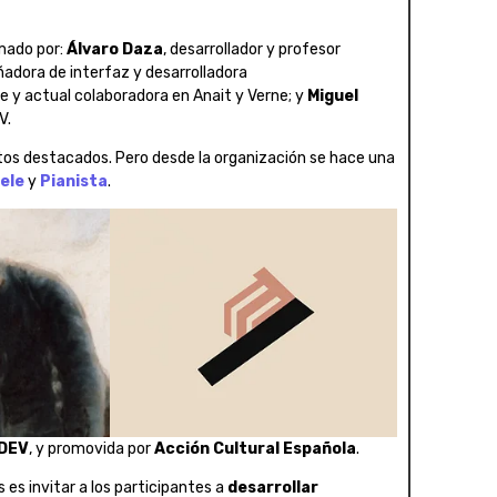
rmado por:
Álvaro Daza
, desarrollador y profesor
señadora de interfaz y desarrolladora
 y actual colaboradora en Anait y Verne; y
Miguel
V.
tos destacados. Pero desde la organización se hace una
lele
y
Pianista
.
DEV
, y promovida por
Acción Cultural Española
.
 es invitar a los participantes a
desarrollar