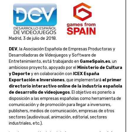
Madrid, 3 de julio de 2018.
DEV
, la Asociación Española de Empresas Productoras y
Desarrolladoras de Videojuegos y Software de
Entretenimiento, está trabajando en
GameSpain.es
, un
ambicioso proyecto, apoyado por el
Ministerio de Cultura
y Deporte
y en colaboración con
ICEX España
Exportación e Inversiones
, que implementará
el primer
directorio interactivo online de la industria española
de desarrollo de videojuegos
. El objetivo es ponerlo a
disposición a las empresas españolas como herramienta de
comunicación y de promoción para llegar a inversores,
publishers, medios de comunicación, empresas de otros
sectores (audiovisual, animación, editorial, sectores
industriales, etc.).