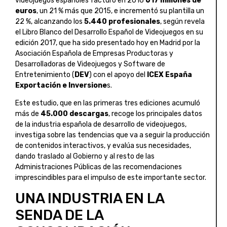
videojuegos españoles facturó en 2016
617 millones de
euros
, un 21 % más que 2015, e incrementó su plantilla un
22 %, alcanzando los
5.440 profesionales
, según revela
el Libro Blanco del Desarrollo Español de Videojuegos en su
edición 2017, que ha sido presentado hoy en Madrid por la
Asociación Española de Empresas Productoras y
Desarrolladoras de Videojuegos y Software de
Entretenimiento (
DEV
) con el apoyo del
ICEX España
Exportación e Inversione
s.
Este estudio, que en las primeras tres ediciones acumuló
más de
45.000 descargas
, recoge los principales datos
de la industria española de desarrollo de videojuegos,
investiga sobre las tendencias que va a seguir la producción
de contenidos interactivos, y evalúa sus necesidades,
dando traslado al Gobierno y al resto de las
Administraciones Públicas de las recomendaciones
imprescindibles para el impulso de este importante sector.
UNA INDUSTRIA EN LA
SENDA DE LA