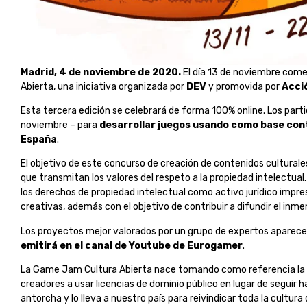
Madrid, 4 de noviembre de 2020.
El día 13 de noviembre come
Abierta, una iniciativa organizada por
DEV
y promovida por
Acci
Esta tercera edición se celebrará de forma 100% online. Los part
noviembre – para
desarrollar juegos usando como base cont
España
.
El objetivo de este concurso de creación de contenidos culturales 
que transmitan los valores del respeto a la propiedad intelectua
los derechos de propiedad intelectual como activo jurídico impres
creativas, además con el objetivo de contribuir a difundir el inm
Los proyectos mejor valorados por un grupo de expertos aparec
emitirá en el canal de Youtube de Eurogamer
.
La Game Jam Cultura Abierta nace tomando como referencia la 
creadores a usar licencias de dominio público en lugar de seguir
antorcha y lo lleva a nuestro país para reivindicar toda la cultur