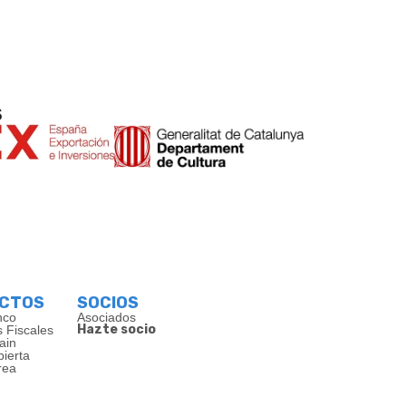
s
ECTOS
SOCIOS
nco
Asociados
Hazte socio
s Fiscales
ain
bierta
rea