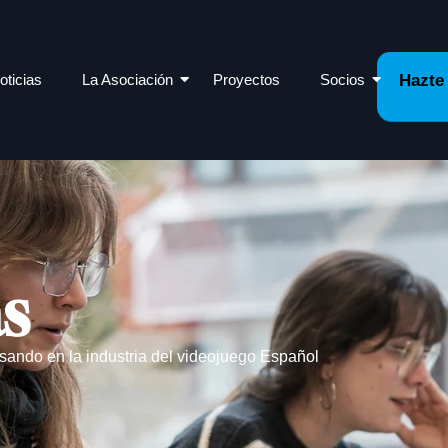
oticias
La Asociación
Proyectos
Socios
Hazte
as
sando en la industria del videojuego Español