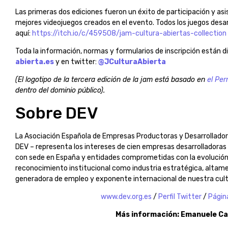
Las primeras dos ediciones fueron un éxito de participación y asis
mejores videojuegos creados en el evento. Todos los juegos desa
aquí:
https://itch.io/c/459508/jam-cultura-abiertas-collection
Toda la información, normas y formularios de inscripción están di
abierta.es
y en twitter:
@JCulturaAbierta
(El logotipo de la tercera edición de la jam está basado en
el Per
dentro del dominio público).
Sobre DEV
La Asociación Española de Empresas Productoras y Desarrollado
DEV – representa los intereses de cien empresas desarrolladora
con sede en España y entidades comprometidas con la evolución 
reconocimiento institucional como industria estratégica, altam
generadora de empleo y exponente internacional de nuestra cult
www.dev.org.es
/
Perfil Twitter
/
Págin
Más información: Emanuele Car