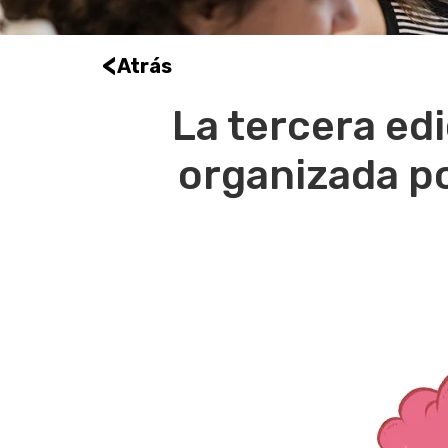
<
Atrás
La tercera ed
organizada po