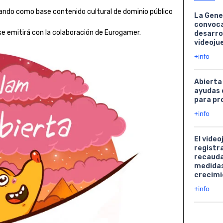
usando como base contenido cultural de dominio público
La Gene
convoca
se emitirá con la colaboración de Eurogamer.
desarro
videoju
+info
Abierta
ayudas 
para pr
+info
El video
registr
recauda
medidas
crecimi
+info