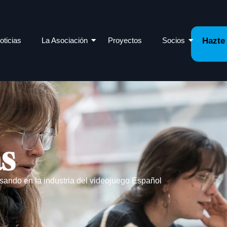
oticias
La Asociación
Proyectos
Socios
Hazte
as
sando en la industria del videojuego Español