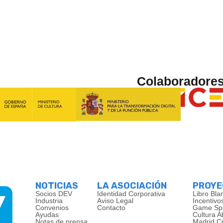
Colaboradore
NOTICIAS
LA ASOCIACIÓN
PROY
Socios DEV
Identidad Corporativa
Libro Bla
Industria
Aviso Legal
Incentivo
Convenios
Contacto
Game Sp
Ayudas
Cultura A
Notas de prensa
Madrid C