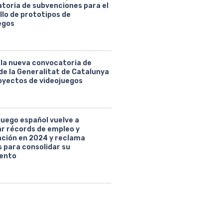
toria de subvenciones para el
llo de prototipos de
egos
 la nueva convocatoria de
de la Generalitat de Catalunya
oyectos de videojuegos
juego español vuelve a
ar récords de empleo y
ción en 2024 y reclama
 para consolidar su
ento