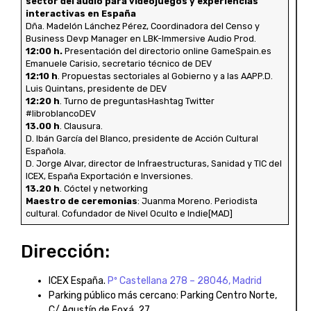
sector del audio para videojuegos y experiencias
interactivas en España
Dña. Madelón Lánchez Pérez, Coordinadora del Censo y
Business Devp Manager en LBK-Immersive Audio Prod.
12:00 h.
Presentación del directorio online GameSpain.es
Emanuele Carisio, secretario técnico de DEV
12:10 h
. Propuestas sectoriales al Gobierno y a las AAPP.D.
Luis Quintans, presidente de DEV
12:20 h
. Turno de preguntasHashtag Twitter
#libroblancoDEV
13.00 h
. Clausura.
D. Ibán García del Blanco, presidente de Acción Cultural
Española.
D. Jorge Alvar, director de Infraestructuras, Sanidad y TIC del
ICEX, España Exportación e Inversiones.
13.20 h
. Cóctel y networking
Maestro de ceremonias
: Juanma Moreno. Periodista
cultural. Cofundador de Nivel Oculto e Indie[MAD]
Dirección:
ICEX España.
Pº Castellana 278 – 28046, Madrid
Parking público más cercano: Parking Centro Norte,
C/ Agustín de Foxá, 27