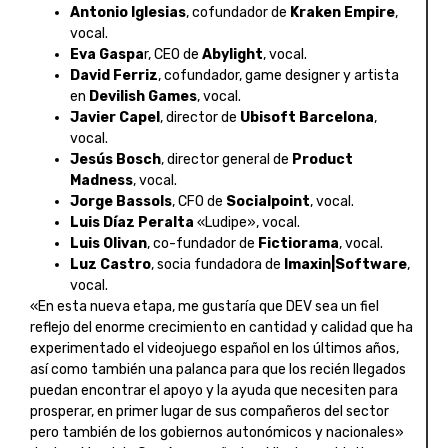
Antonio Iglesias
, cofundador de
Kraken Empire
,
vocal.
Eva Gaspa
r, CEO de
Abylight
, vocal.
David Ferriz
, cofundador, game designer y artista
en
Devilish Games
, vocal.
Javier Capel
, director de
Ubisoft Barcelona
,
vocal.
Jesús Bosch
, director general de
Product
Madness
, vocal.
Jorge Bassols
, CFO de
Socialpoint
, vocal.
Luis Díaz Peralta
«Ludipe», vocal.
Luis Olivan
, co-fundador de
Fictiorama
, vocal.
Luz Castro
, socia fundadora de
Imaxin|Software
,
vocal.
«En esta nueva etapa, me gustaría que DEV sea un fiel
reflejo del enorme crecimiento en cantidad y calidad que ha
experimentado el videojuego español en los últimos años,
así como también una palanca para que los recién llegados
puedan encontrar el apoyo y la ayuda que necesiten para
prosperar, en primer lugar de sus compañeros del sector
pero también de los gobiernos autonómicos y nacionales»