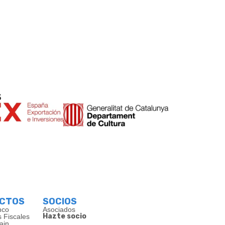
s
ECTOS
SOCIOS
nco
Asociados
Hazte socio
s Fiscales
ain