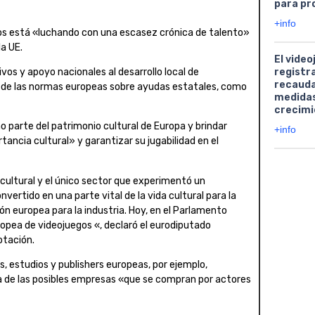
para pr
+info
gos está «luchando con una escasez crónica de talento»
a UE.
El video
vos y apoyo nacionales al desarrollo local de
registr
recauda
n de las normas europeas sobre ayudas estatales, como
medidas
crecimi
 parte del patrimonio cultural de Europa y brindar
+info
ncia cultural» y garantizar su jugabilidad en el
cultural y el único sector que experimentó un
vertido en una parte vital de la vida cultural para la
n europea para la industria. Hoy, en el Parlamento
opea de videojuegos «, declaró el eurodiputado
otación.
, estudios y publishers europeas, por ejemplo,
a de las posibles empresas «que se compran por actores