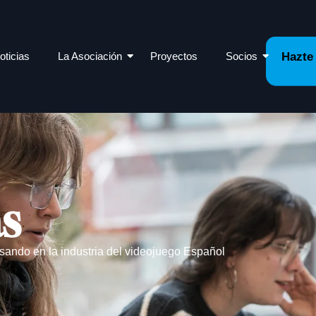
oticias
La Asociación
Proyectos
Socios
Hazte
as
sando en la industria del videojuego Español