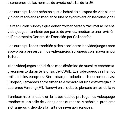
exenciones de las normas de ayuda estatal de la UE.
Los eurodiputados señalan que la industria europea de videojue
y piden resolver eso mediante una mayor inversión nacional y de l
La resolución subraya que deben fomentarse y facilitarse incenti
videojuegos, también por parte de pymes, mediante una revisió
el Reglamento General de Exención por Categorías.
Los eurodiputados también piden considerar los videojuegos como
apoyo para preservar «los videojuegos europeos con mayor importa
futuro.
«Los videojuegos son el área más dinámica de nuestra economía 
crecimiento durante la crisis del COVID. Los videojuegos se han con
mitad de los europeos. Sin embargo, todavía no tenemos una visió
Europeo, llamamos formalmente a desarrollar una estrategia eur
Laurence Farreng (FR, Renew) en el debate plenario antes de la v
También hizo hincapié en la necesidad de proteger los videojuegos
mediante una sello de videojuegos europeos, y señaló el problem
extranjeros», debido a la falta de inversión europea.