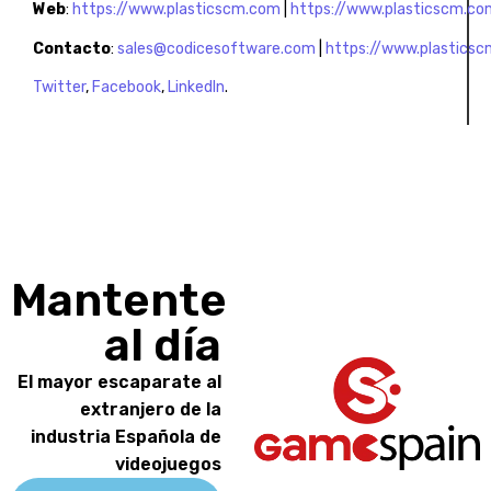
Web
:
https://www.plasticscm.com
|
https://www.plasticscm.c
Contacto
:
sales@codicesoftware.com
|
https://www.plastics
Twitter
,
Facebook
,
LinkedIn
.
Mantente
al día
El mayor escaparate al
extranjero de la
industria Española de
videojuegos