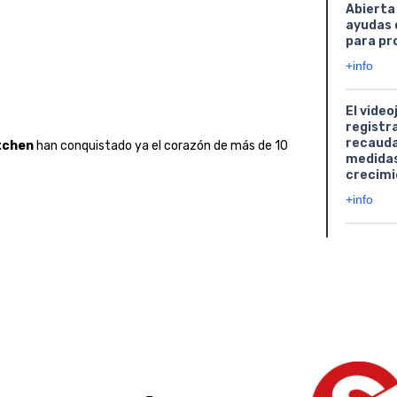
Abierta
ayudas 
para pr
+info
El video
registr
recauda
tchen
han conquistado ya el corazón de más de 10
medidas
crecimi
+info