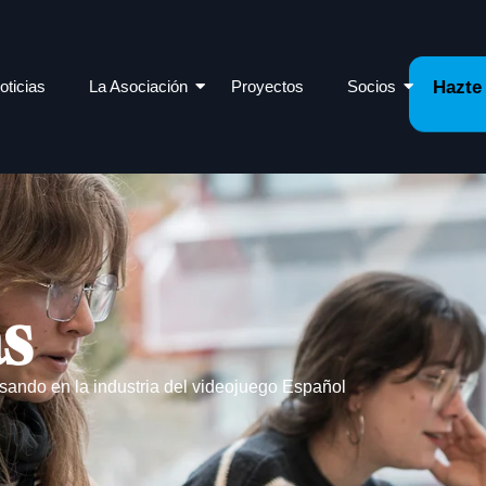
oticias
La Asociación
Proyectos
Socios
Hazte
as
sando en la industria del videojuego Español