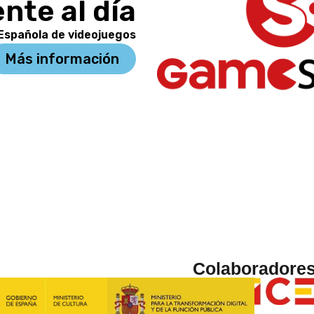
nte al día
 Española de videojuegos
Más información
Colaboradore