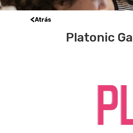
<
Atrás
Platonic G