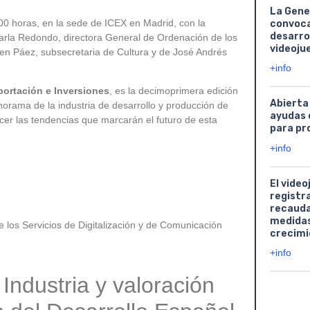
La Gene
00 horas, en la sede de ICEX en Madrid, con la
convoca
desarro
Carla Redondo, directora General de Ordenación de los
videoju
men Páez, subsecretaria de Cultura y de José Andrés
+info
ortación e Inversiones
, es la decimoprimera edición
Abierta
orama de la industria de desarrollo y producción de
ayudas 
er las tendencias que marcarán el futuro de esta
para pr
+info
El video
registr
recauda
medidas
e los Servicios de Digitalización y de Comunicación
crecimi
+info
Industria y valoración