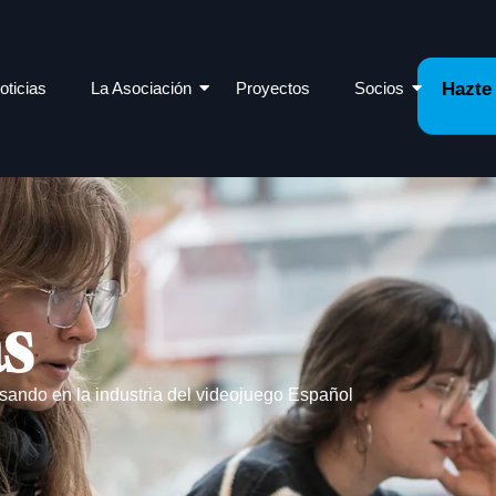
oticias
La Asociación
Proyectos
Socios
Hazte
as
sando en la industria del videojuego Español