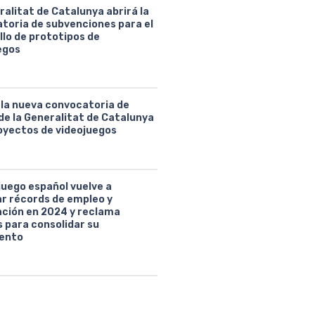
ralitat de Catalunya abrirá la
toria de subvenciones para el
llo de prototipos de
egos
 la nueva convocatoria de
de la Generalitat de Catalunya
oyectos de videojuegos
juego español vuelve a
ar récords de empleo y
ción en 2024 y reclama
 para consolidar su
ento