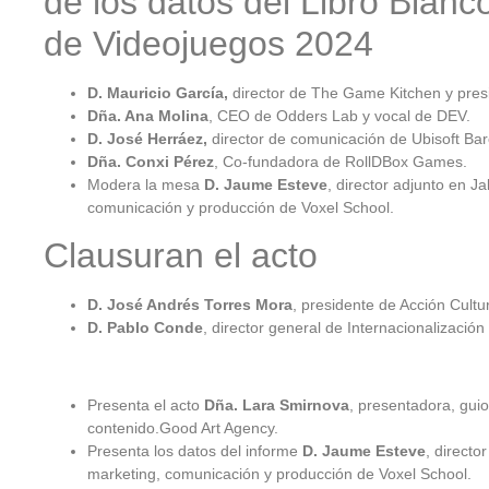
de los datos del Libro Blanc
de Videojuegos 2024
D. Mauricio García,
director de The Game Kitchen y pres
Dña. Ana Molina
, CEO de Odders Lab y vocal de DEV.
D. José Herráez,
director de comunicación de Ubisoft Bar
Dña. Conxi Pérez
, Co-fundadora de RollDBox Games.
Modera la mesa
D. Jaume Esteve
, director adjunto en J
comunicación y producción de Voxel School.
Clausuran el acto
D. José Andrés Torres Mora
, presidente de Acción Cultu
D. Pablo Conde
, director general de Internacionalizaci
Presenta el acto
Dña.
Lara Smirnova
, presentadora, gui
contenido.Good Art Agency.
Presenta los datos del informe
D. Jaume Esteve
, directo
marketing, comunicación y producción de Voxel School.