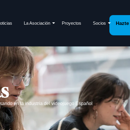
oticias
La Asociación
Proyectos
Socios
Hazte
as
sando en la industria del videojuego Español