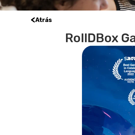
<
Atrás
RollDBox G