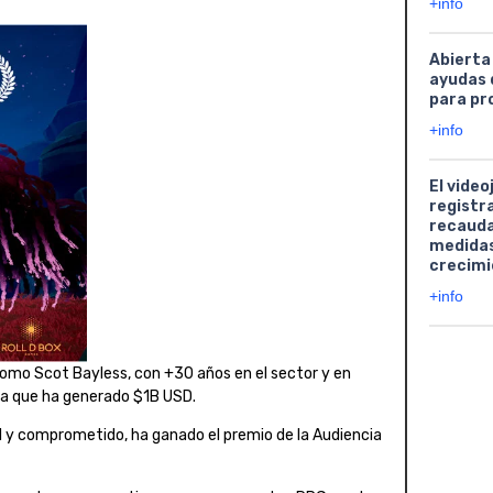
+info
Abierta
ayudas 
para pr
+info
El video
registr
recauda
medidas
crecimi
+info
como Scot Bayless, con +30 años en el sector y en
a que ha generado $1B USD.
l y comprometido, ha ganado el premio de la Audiencia