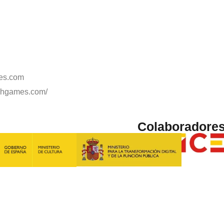
S
es.com
ishgames.com/
Colaboradore