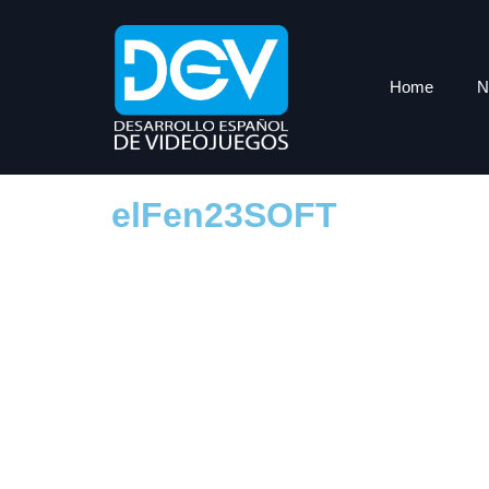
Home
N
elFen23SOFT