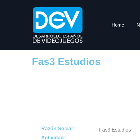
Home
N
Fas3 Estudios
Razón Social:
Fas3 Estudios
Actividad: