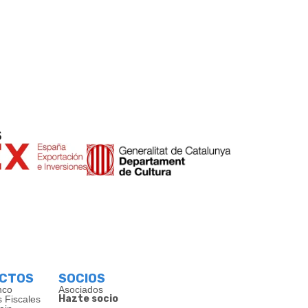
s
ECTOS
SOCIOS
nco
Asociados
Hazte socio
s Fiscales