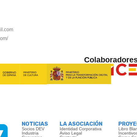
il.com
com/
Colaboradore
NOTICIAS
LA ASOCIACIÓN
PROY
Socios DEV
Identidad Corporativa
Libro Bla
Industria
Aviso Legal
Incentivo