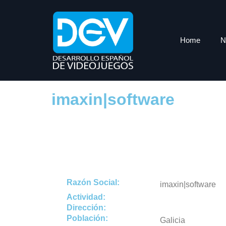
Home
N
imaxin|software
Razón Social:
imaxin|software
Actividad:
Dirección:
Población:
Galicia