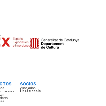
s
ECTOS
SOCIOS
nco
Asociados
Hazte socio
s Fiscales
ain
bierta
rea