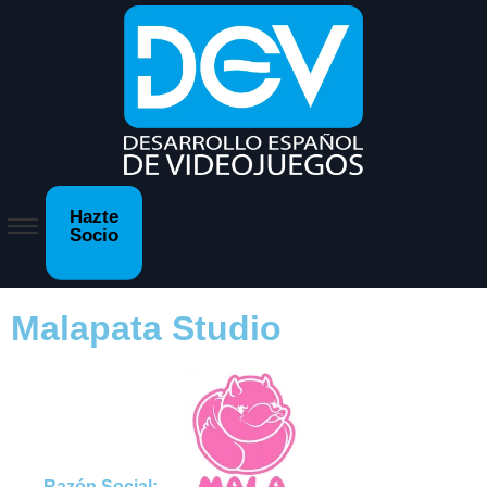
Hazte
Socio
Malapata Studio
Razón Social: