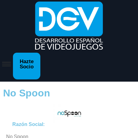
Hazte
Socio
No Spoon
Razón Social:
No Spoon