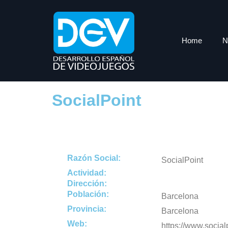
Home
N
SocialPoint
Razón Social:
SocialPoint
Actividad:
Dirección:
Población:
Barcelona
Provincia:
Barcelona
Web:
https://www.social