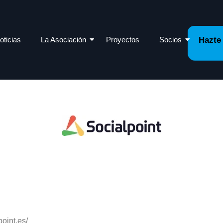
oticias
La Asociación
Proyectos
Socios
Hazte
point.es/