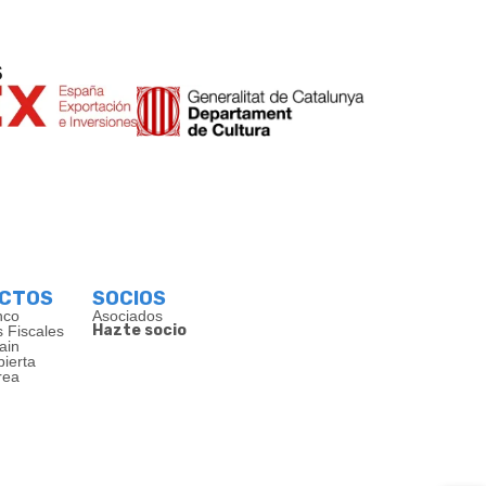
s
ECTOS
SOCIOS
nco
Asociados
Hazte socio
s Fiscales
ain
bierta
rea