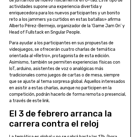
de juntarnos de nuevo físicamente en U-tad. Este tipo de
actividades supone una experiencia divertida y
enriquecedora para los nuevos participantes y un bonito
reto a los jammers ya curtidos en estas batallas» afirma
Alberto Pérez-Bermejo, organizador de la ‘Game Jam On’ y
Head of Fullstack en Sngular People.
Para ayudar a los participantes en sus propuestas de
videojuegos, se ofrecerán cuatro charlas de temática
orientada al «Retro», protagonista de esta edición.
Asimismo, también se permiten experiencias físicas con
IoT, arduino, asistentes de voz o analógicas más
tradicionales como juegos de cartas o de mesa, siempre
que se ajuste al tema sorpresa global. Aquellos interesados
en asistir a estas charlas, aunque no participen en la
competición, podrán hacerlo de forma remota o presencial,
a través de este link.
El 3 de febrero arranca la
carrera contra el reloj
La temática es global y no se sabrá hasta las 17h. (hora