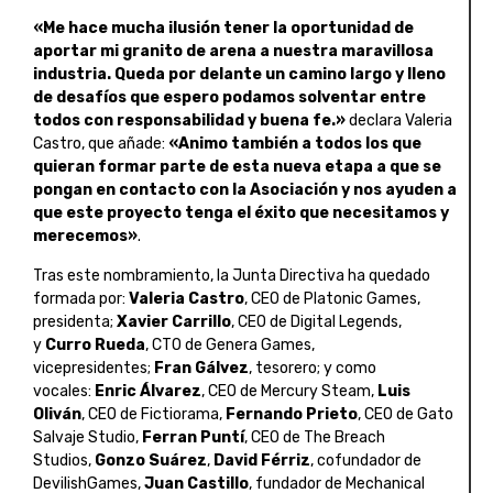
«Me hace mucha ilusión tener la oportunidad de
aportar mi granito de arena a nuestra maravillosa
industria. Queda por delante un camino largo y lleno
de desafíos que espero podamos solventar entre
todos con responsabilidad y buena fe.»
declara Valeria
Castro, que añade:
«Animo también a todos los que
quieran formar parte de esta nueva etapa a que se
pongan en contacto con la Asociación y nos ayuden a
que este proyecto tenga el éxito que necesitamos y
merecemos»
.
Tras este nombramiento, la Junta Directiva ha quedado
formada por:
Valeria Castro
, CEO de Platonic Games,
presidenta;
Xavier Carrillo
, CEO de Digital Legends,
y
Curro Rueda
, CTO de Genera Games,
vicepresidentes;
Fran Gálvez
, tesorero; y como
vocales:
Enric Álvarez
, CEO de Mercury Steam,
Luis
Oliván
, CEO de Fictiorama,
Fernando Prieto
, CEO de Gato
Salvaje Studio,
Ferran Puntí
, CEO de The Breach
Studios,
Gonzo Suárez
,
David Férriz
, cofundador de
DevilishGames,
Juan Castillo
, fundador de Mechanical