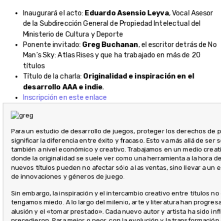
Inaugurará el acto:
Eduardo Asensio Leyva
, Vocal Asesor
de la Subdirección General de Propiedad Intelectual del
Ministerio de Cultura y Deporte
Ponente invitado:
Greg Buchanan
, el escritor detrás de No
Man’s Sky: Atlas Rises y que ha trabajado en más de 20
títulos
Título de la charla:
Originalidad e inspiración en el
desarrollo AAA e indie
.
Inscripción en este enlace
Para un estudio de desarrollo de juegos, proteger los derechos de 
significar la diferencia entre éxito y fracaso. Esto va más allá de ser
también a nivel económico y creativo. Trabajamos en un medio creat
donde la originalidad se suele ver como una herramienta a la hora d
nuevos títulos pueden no afectar sólo a las ventas, sino llevar a u
de innovaciones y géneros de juego.
Sin embargo, la inspiración y el intercambio creativo entre títulos no 
tengamos miedo. A lo largo del milenio, arte y literatura han progresad
alusión y el «tomar prestado». Cada nuevo autor y artista ha sido inf
precedieron. Para mejor o peor, con la evolución y la transformación