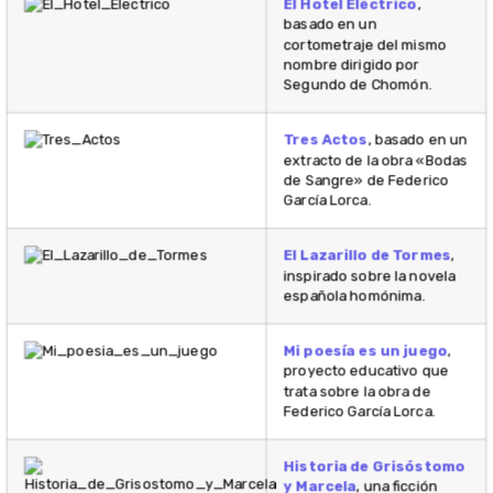
El Hotel Eléctrico
,
basado en un
cortometraje del mismo
nombre dirigido por
Segundo de Chomón.
Tres Actos
, basado en un
extracto de la obra «Bodas
de Sangre» de Federico
García Lorca.
El Lazarillo de Tormes
,
inspirado sobre la novela
española homónima.
Mi poesía es un juego
,
proyecto educativo que
trata sobre la obra de
Federico García Lorca.
Historia de Grisóstomo
y Marcela
, una ficción