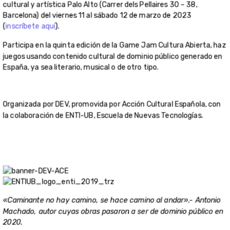
«Caminante no hay camino, se hace camino al andar».- Antonio
Machado, autor cuyas obras pasaron a ser de dominio público en
2020.
La quinta edición de la jam Cultura Abierta se realizará en un
formato mixto (online y presencial) entre los días 16 y 22 de
diciembre de 2022.La modalidad presencial se celebrará en
Barcelona en la sede de
ENTI-UB, Escuela de Nuevas
Tecnologías
, que abrirá sus puertas a los participantes del
viernes 16 al domingo 18 de diciembre.
El tema de la jam es usar contenido de dominio público de autores
españoles. Todos los juegos deben seguir el tema, pero los
participantes tienen libertad para seleccionar la obra (ya sea
literaria, pictórica o de otro origen).
Un grupo de expertos del sector evaluará todos los juegos
presentados en la jam y que cumplan con las
Normas y