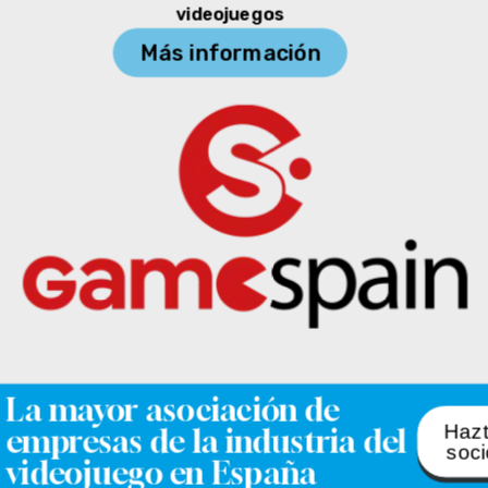
de los juegos desarrollados en la jam:
Mariela González
Trabaja como Brand Manager en Raw Fury y colabora en
Nivel Oculto y LOOP. También forma parte de un trío de
exploradores en el podcast Mochila de Juego. Ha
publicado varios ensayos dedicados al mundo del
videojuego, además de novelas y relatos en diversas
editoriales.
Ivan Papiol
Parte de Brainwash Gang y en representación de la
madriguera una comunidad hispanohablante creada para
que las personas LGBT+ del sector de los videojuegos
puedan conocerse en un espacio seguro. Actualmente
son una herramienta de visibilización y apoyo entre las
generaciones actuales y las venideras con tal de hacer
nuestra industria más abierta y accesible.