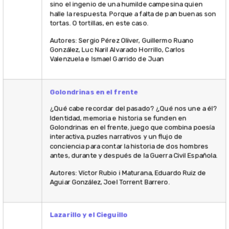
fuera como
dentro. El c
general de
encontrar 
solución y r
Pero no será
sino el ing
una humild
campesina 
halle la res
Porque a fa
pan buenas
tortas. O tor
en este cas
Autores: Se
Pérez Oliver
Guillermo 
González, Lu
Alvarado Hor
Carlos Vale
e Ismael Ga
de Juan