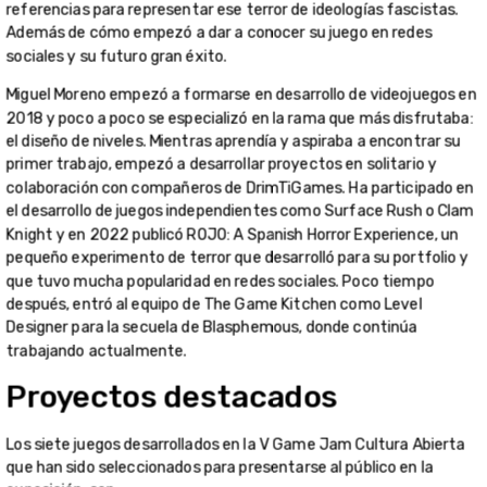
Capas ent
sangre y
escarcha
survival hor
basado en l
época de la
Civil en Es
el que tien
alimentar a 
bebé mientr
proteges de
horrores de
guerra.
La idea prin
proviene de
poema Nana
cebolla (Mi
Hernández,
en el que s
explica la d
situación d
mujer con s
durante la 
Civil Españo