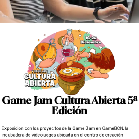
Game Jam Cultura Abierta 5ª
Edición
Exposición con los proyectos de la Game Jam en GameBCN, la
incubadora de videojuegos ubicada en el centro de creación
cultural y artística Palo Alto (Carrer dels Pellaires 30 – 38,
Barcelona) del viernes 11 al sábado 12 de marzo de 2023
(
inscríbete aquí
).
Participa en la quinta edición de la Game Jam Cultura Abierta, haz
juegos usando contenido cultural de dominio público generado en
España, ya sea literario, musical o de otro tipo.
Organizada por DEV, promovida por Acción Cultural Española, con
la colaboración de ENTI-UB, Escuela de Nuevas Tecnologías.