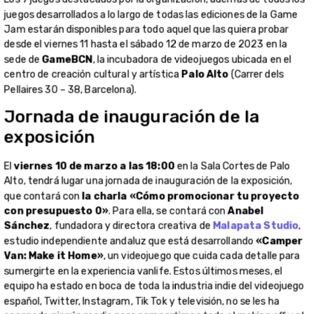
con presupuesto 0»
. Para ella, se contará con
Anabel
Sánchez
, fundadora y directora creativa de
Malapata Studio
,
estudio independiente andaluz que está desarrollando
«Camper
Van: Make it Home»
, un videojuego que cuida cada detalle para
sumergirte en la experiencia vanlife. Estos últimos meses, el
equipo ha estado en boca de toda la industria indie del videojuego
español, Twitter, Instagram, Tik Tok y televisión, no se les ha
escapado ningún medio para compartirnos todo el making off y el
developing de este videojuego tan cozy. Para la exposición de la
game jam vendrán a compartir algunos
secretos y consejos
para crear una buena campaña de comunicación para
juegos independientes de bajo presupuesto
.
Inscríbete aquí.
Abrirá el acto de inauguración de la exposición de la V Game Jam
Cultura Abierta
D. José Andrés Torres Mora, presidente de
Acción Cultural Española (AC/E)
.