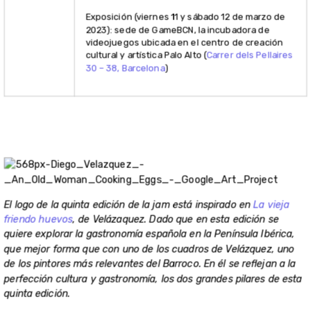
friendo huevos
, de Velázaquez. Dado que en esta edición se
quiere explorar la gastronomía española en la Península Ibérica,
que mejor forma que con uno de los cuadros de Velázquez, uno
de los pintores más relevantes del Barroco. En él se reflejan a la
perfección cultura y gastronomía, los dos grandes pilares de esta
quinta edición.
Programa – V Game Jam
Cultura Abierta
Viernes 16 de diciembre de 2022
17:00 h – Sesión de inauguración, en la sede de ENTI-UB.
19:00 h – Comienzo de la Game Jam.
19:00 – 22:00 h – Apertura de la sede presencial de ENTI-
UB.
Sábado 17 de diciembre de 2022
09:00 – 21:00 h – Apertura sede presencial en ENTI-UB.
Domingo 18 de diciembre de 2022