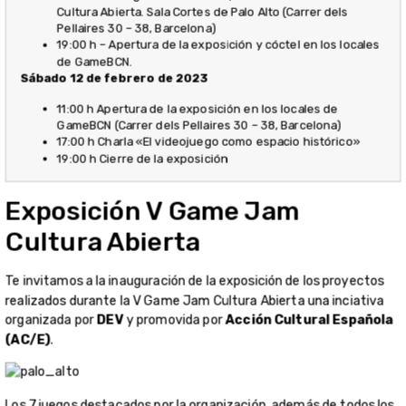
Te invitamos a la inauguración de la exposición de los proyectos
realizados durante la V Game Jam Cultura Abierta una inciativa
organizada por
DEV
y promovida por
Acción Cultural Española
(AC/E)
.
Los 7 juegos destacados por la organización, además de todos los
juegos desarrollados a lo largo de todas las ediciones de la Game
Jam estarán disponibles para todo aquel que las quiera probar
desde el viernes 11 hasta el sábado 12 de marzo de 2023 en la
sede de
GameBCN
, la incubadora de videojuegos ubicada en el
centro de creación cultural y artística
Palo Alto
(Carrer dels
Pellaires 30 – 38, Barcelona).
Jornada de inauguración de la
exposición
El
viernes 10 de marzo a las 18:00
en la Sala Cortes de Palo
Alto, tendrá lugar una jornada de inauguración de la exposición,
que contará con
la charla «Cómo promocionar tu proyecto