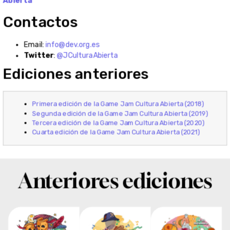
antes de plantear sus juegos.
Expertos
Nerea Sanjuan
Nerea Sanjuan es actualmente Director en el área de
Cultura, Deporte y Entretenimiento de la oficina de
Madrid de Andersen. Previamente, trabajó en Uría
Menéndez, Vodafone y Cuatrecasas. Nerea es experta
en las áreas de propiedad intelectual, regulación
audiovisual, medios de comunicación y comunicaciones
electrónicas, publicidad y derecho digital. Asesora de
forma continuada, a nivel nacional e internacional, a un
gran número de empresas de diversos sectores en el
ámbito del entretenimiento, las industrias culturales y la
tecnología. En el ámbito académico, imparte clases,
entre otros, en el Máster de Derecho de las Nuevas
Tecnologías de la Universidad Complutense de Madrid y
en el Master en Propiedad Industrial, Intelectual,
Competencia y Nuevas Tecnologías de ISDE-Pons.
Participa regularmente como ponente en seminarios,
eventos y conferencias de sus áreas de especialidad.