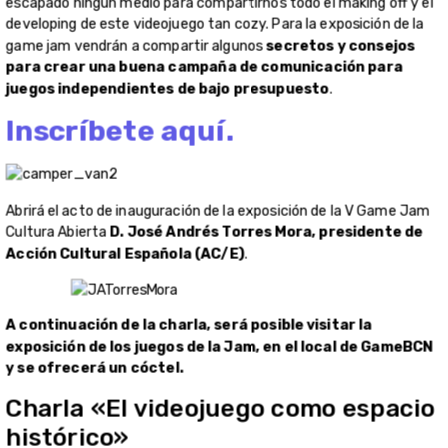
A continuación de la charla, será posible visitar la
exposición de los juegos de la Jam, en el local de GameBCN
y se ofrecerá un cóctel.
Charla «El videojuego como espacio
histórico»
El sábado 11 de marzo a las 17:00 en el local de GameBCN, en el
marco de la exposición de los juegos de la V Game Jam Cultura
Abierta, tendrá lugar
la charla «El videojuego como espacio
histórico»
para la cual contaremos con
Miguel Moreno
.
Inscríbete aquí.
En su ponencia nos contará sobre cómo empezó el desarrollo
de
ROJO: A Spanish Horror Experience
y las múltiples
referencias para representar ese terror de ideologías fascistas.
Además de cómo empezó a dar a conocer su juego en redes