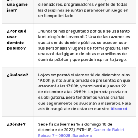
de diciembre a las 23:59h. La jornada previa no
es obligatoria, pero tendremos varias charlas
que seguramente os ayudarán a inspiraros. Para
asistir asegúrate de estar en nuestro
Discord
.
¿Dónde?
Sede física (viernes 16 a domingo 18 de
diciembre de 2022): ENTI-UB,
Carrer de Baldiri
Reixac, 7 – 08028, Barcelona
.
Exposición (viernes 11 y sábado 12 de marzo de
2023): sede de GameBCN, la incubadora de
videojuegos ubicada en el centro de creación
cultural y artística Palo Alto (
Carrer dels Pellaires
30 – 38, Barcelona
)
El logo de la quinta edición de la jam está inspirado en
La vieja