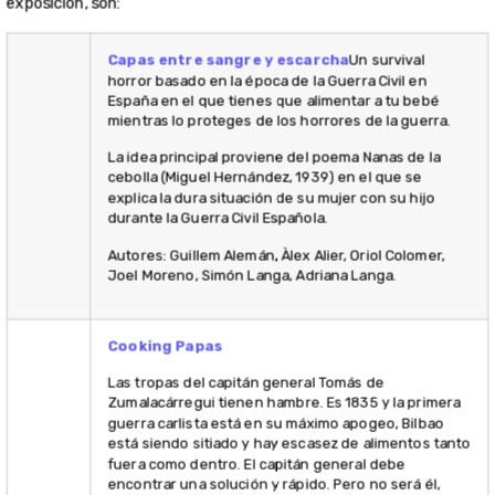
Autores: Gu
Alemán, Àlex
Oriol Colom
Moreno, Si
Langa, Adri
Langa.
Cooking P
Las tropas 
capitán gen
Tomás de
Zumalacárr
tienen hamb
1835 y la p
guerra carli
está en su
apogeo, Bil
está siend
sitiado y ha
escasez de
alimentos t