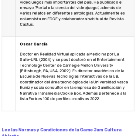
¿Qué secre
serán revel
que nueva
experienci
cocinaréis 
Autores:
@HRHInter
Explora todos los juegos desarrollados para la V
Game Jam Cultura Abierta (itch.io)
Charla de introducción
El viernes 16 de diciembre de 2022 a las 17:00 en ENTI-UB, tendrá
lugar la inauguración de la Game Jam. En la sesión, se realizará una
charla con expertos, para concienciar de forma previa a los
participantes y ayudarles a entender el objetivo de la Game Jam