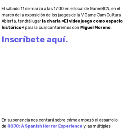
sociales y su futuro gran éxito.
Miguel Moreno empezó a formarse en desarrollo de videojuegos en
2018 y poco a poco se especializó en la rama que más disfrutaba:
el diseño de niveles. Mientras aprendía y aspiraba a encontrar su
primer trabajo, empezó a desarrollar proyectos en solitario y
colaboración con compañeros de DrimTiGames. Ha participado en
el desarrollo de juegos independientes como Surface Rush o Clam
Knight y en 2022 publicó ROJO: A Spanish Horror Experience, un
pequeño experimento de terror que desarrolló para su portfolio y
que tuvo mucha popularidad en redes sociales. Poco tiempo
después, entró al equipo de The Game Kitchen como Level
Designer para la secuela de Blasphemous, donde continúa
trabajando actualmente.
Proyectos destacados
Los siete juegos desarrollados en la V Game Jam Cultura Abierta
que han sido seleccionados para presentarse al público en la
exposición, son: