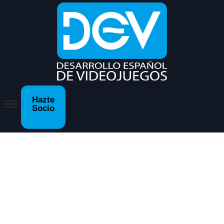
GameJam