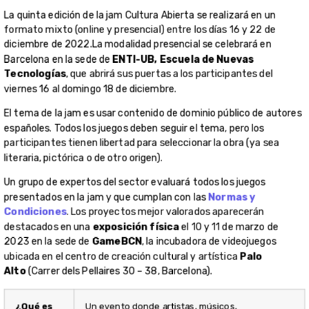
Condiciones
. Los proyectos mejor valorados aparecerán
destacados en una
exposición física
el 10 y 11 de marzo de
2023 en la sede de
GameBCN
, la incubadora de videojuegos
ubicada en el centro de creación cultural y artística
Palo
Alto
(Carrer dels Pellaires 30 – 38, Barcelona).
¿Qué es
Un evento donde artistas, músicos,
una game
diseñadores, programadores y gente de todas
jam?
las disciplinas se juntan para hacer un juego en
un tiempo limitado.
¿Por qué
¿Nunca te has preguntado por qué se usa tanto
usar
la mitología de Lovecraft? Una de las razones es
dominio
que, al ser de dominio público, se pueden usar
público?
sus personajes y lugares de forma gratuita. Hay
una cantidad gigante de obras maravillosas de
dominio público y que puede inspirar tu juego.
¿Cuándo?
La jam empezará el viernes 16 de diciembre a las
19:00h, junto a una jornada de presentación que
arrancará a las 17:00h, y terminará el jueves 22