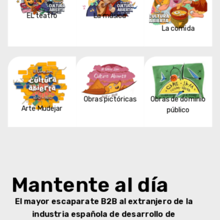
Violeta Moldes
Diseñadora narrativa y artista 2D, ha trabajado como
artista y guionista en Koa and the Five Pirates of Mara y
Stories of Mara, y actualmente es directora de arte en
Talpacoders (Talpa Games + Undercoders).
Lucía Jurado
Actualmente trabaja como Artista 2D en CremaGames.
Organizadora de diferentes eventos como Gente Dando
Charlas (una reunión mensual de desarrolladores en
Madrid) y la GameJam Madrid Crea. También ha trabajado
gestionando talleres, masterclasses y ponencias en la
Universidad de ESNE. Forma parte del equipo de eventos
de FemDevs y siempre está dispuesta para hablar de
jueguitos junto a un buen café.
Especialistas
Este es el equipo de especialistas que colaborarán en la evaluación