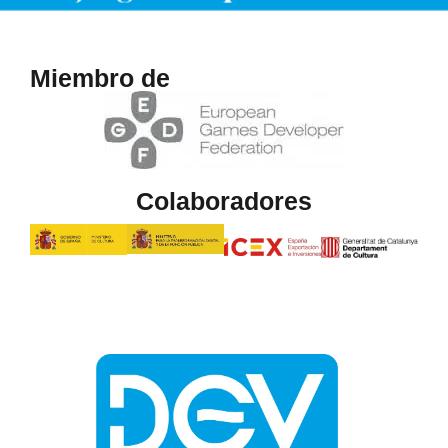
Eva Cid
Escritora y crítica cultural, especializada en el mundo de
los videojuegos. Hasta el momento ha colaborado con un
buen puñado de publicaciones culturales y ha pasado por
la mayor parte de los medios especializados en
videojuegos más importantes del país. Ha publicado el
ensayo ‘Portal o la ciencia del videojuego’, además de
varios relatos en diferentes antologías. Actualmente es
columnista en EDGE y colaboradora habitual de Revista
Cactus.
Oscar García
Doctor en Realidad Virtual aplicada a Medicina por La
Salle-URL (2004) y se post doctoró en el Entertainment
Technology Center de Carnegie Mellon University
(Pittsburgh, PA, USA, 2009). Es director académico de la
Escuela de Nuevas Tecnologías Interactivas de la UB,
coordinador del área tecnológica de la Universidad vasca
Euniz y socio consultor en la empresa de Gamificación y
Narrativa Transmedia Cookie Box. Además pertenece a la
lista Forbes 100 de perfiles creativos 2022.