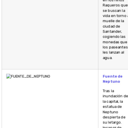
en los niños
Raqueros que
se buscan la
vida en torno 
muelle de la
ciudad de
Santander,
cogiendo las
monedas que
los paseantes
les lanzan al
agua.
Fuente de
Neptuno
Tras la
inundación d
la capital, la
estatua de
Neptuno
despierta de
su letargo.
Incapaz de