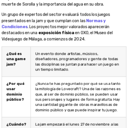
muerte de Sorolla y la importancia del agua en su obra.
Un grupo de expertos del sector evaluará todos los juegos
presentados en la jam y que cumplan con las
Normas y
Condiciones
. Los proyectos mejor valorados aparecerán
destacados en una
exposición física
en OXO, el Museo del
Videojuego de Málaga, a comienzos de 2024.
¿Qué es
Un evento donde artistas, músicos,
una game
diseñadores, programadores y gente de todas
jam?
las disciplinas se juntan para hacer un juego en
un tiempo limitado.
¿Por qué
¿Nunca te has preguntado por qué se usa tanto
usar
la mitología de Lovecraft? Una de las razones es
dominio
que, al ser de dominio público, se pueden usar
público?
sus personajes y lugares de forma gratuita. Hay
una cantidad gigante de obras maravillosas de
dominio público y que puede inspirar tu juego.
¿Cuándo?
La jam empezará el lunes 27 de noviembre a las