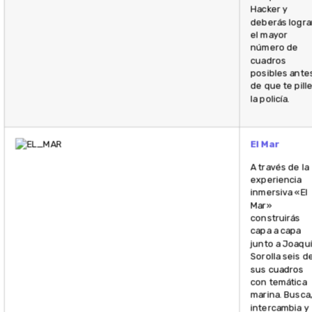
Hacker y
deberás logra
el mayor
número de
cuadros
posibles ante
de que te pill
la policía.
El Mar
A través de la
experiencia
inmersiva «El
Mar»
construirás
capa a capa
junto a Joaqu
Sorolla seis d
sus cuadros
con temática
marina. Busca
intercambia y