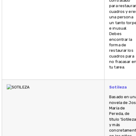
contratado
para restaura
cuadros y ere
una persona
un tanto torp
e inusual.
Debes
encontrar la
forma de
restaurar los
cuadros para
no fracasar e
tu tarea.
Sotileza
Basado en un
novela de Jo
María de
Pereda, de
título ‘Sotileza’
y más
concretamen