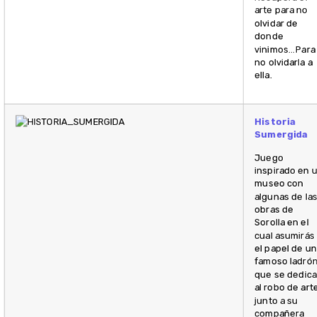
arte para no
olvidar de
donde
vinimos… Para
no olvidarla a
ella.
Historia
Sumergida
Juego
inspirado en 
museo con
algunas de la
obras de
Sorolla en el
cual asumirás
el papel de un
famoso ladró
que se dedica
al robo de art
junto a su
compañera