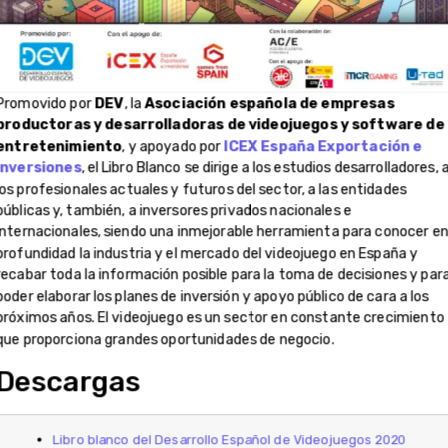
Promovido por
DEV
, la
Asociación española de empresas
productoras y desarrolladoras de videojuegos y software de
entretenimiento
, y apoyado por
ICEX España Exportación e
Inversiones
, el Libro Blanco se dirige a los estudios desarrolladores, 
los profesionales actuales y futuros del sector, a las entidades
públicas y, también, a inversores privados nacionales e
internacionales, siendo una inmejorable herramienta para conocer e
profundidad la industria y el mercado del videojuego en España y
recabar toda la información posible para la toma de decisiones y par
poder elaborar los planes de inversión y apoyo público de cara a los
próximos años. El videojuego es un sector en constante crecimiento
que proporciona grandes oportunidades de negocio.
Descargas
Libro blanco del Desarrollo Español de Videojuegos 2020