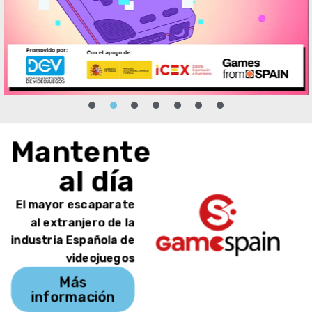
Mantente
al día
El mayor escaparate
al extranjero de la
industria Española de
videojuegos
Más
información