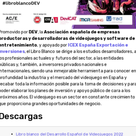
Promovido por
DEV
, la
Asociación española de empresas
productoras y desarrolladoras de videojuegos y software de
entretenimiento
, y apoyado por
ICEX España Exportación e
Inversiones
, el Libro Blanco se dirige a los estudios desarrolladores, 
los profesionales actuales y futuros del sector, a las entidades
públicas y, también, a inversores privados nacionales e
internacionales, siendo una inmejorable herramienta para conocer e
profundidad la industria y el mercado del videojuego en España y
recabar toda la información posible para la toma de decisiones y par
poder elaborar los planes de inversión y apoyo público de cara a los
próximos años. El videojuego es un sector en constante crecimiento
que proporciona grandes oportunidades de negocio.
Descargas
Libro blanco del Desarrollo Español de Videojuegos 2022