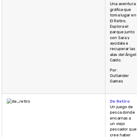
Una aventura
gráfica que
toma lugar en
El Retiro.
Explora el
parque junto
con Sara y
ayúdala a
recuperar las
alas del Ángel
Caído.
Por:
Outlander
Games
De Retiro
Un juego de
pesca donde
encarnas a
un viejo
pescador que
cree haber