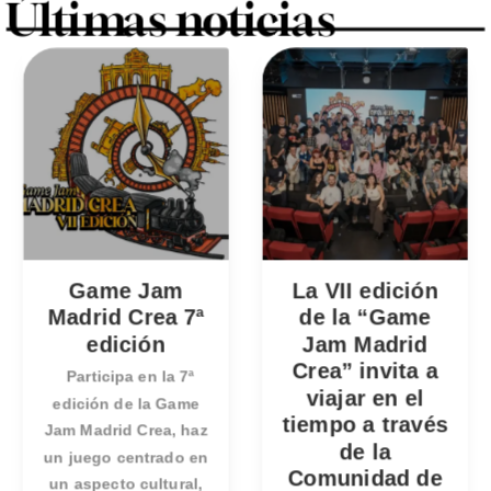
Últimas noticias
Game Jam
La VII edición
Madrid Crea 7ª
de la “Game
edición
Jam Madrid
Crea” invita a
Participa en la 7ª
viajar en el
edición de la Game
tiempo a través
Jam Madrid Crea, haz
de la
un juego centrado en
Comunidad de
un aspecto cultural,