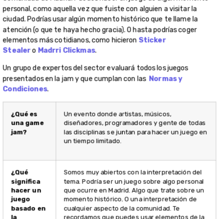
personal, como aquella vez que fuiste con alguien a visitar la
ciudad. Podrías usar algún momento histórico que te llame la
atención (o que te haya hecho gracia). O hasta podrías coger
elementos más cotidianos, como hicieron
Sticker
Stealer
o
Madrri Clickmas
.
Un grupo de expertos del sector evaluará todos los juegos
presentados en la jam y que cumplan con las
Normas y
Condiciones
.
¿Qué es
Un evento donde artistas, músicos,
una game
diseñadores, programadores y gente de todas
jam?
las disciplinas se juntan para hacer un juego en
un tiempo limitado.
¿Qué
Somos muy abiertos con la interpretación del
significa
tema. Podría ser un juego sobre algo personal
hacer un
que ocurre en Madrid. Algo que trate sobre un
juego
momento histórico. O una interpretación de
basado en
cualquier aspecto de la comunidad. Te
la
recordamos que puedes usar elementos de la