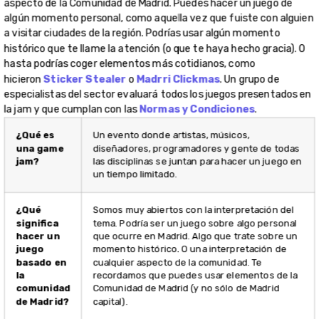
aspecto de la Comunidad de Madrid. Puedes hacer un juego de
algún momento personal, como aquella vez que fuiste con alguien
a visitar ciudades de la región. Podrías usar algún momento
histórico que te llame la atención (o que te haya hecho gracia). O
hasta podrías coger elementos más cotidianos, como
hicieron
Sticker Stealer
o
Madrri Clickmas
. Un grupo de
especialistas del sector evaluará todos los juegos presentados en
la jam y que cumplan con las
Normas y Condiciones
.
¿Qué es
Un evento donde artistas, músicos,
una game
diseñadores, programadores y gente de todas
jam?
las disciplinas se juntan para hacer un juego en
un tiempo limitado.
¿Qué
Somos muy abiertos con la interpretación del
significa
tema. Podría ser un juego sobre algo personal
hacer un
que ocurre en Madrid. Algo que trate sobre un
juego
momento histórico. O una interpretación de
basado en
cualquier aspecto de la comunidad. Te
la
recordamos que puedes usar elementos de la
comunidad
Comunidad de Madrid (y no sólo de Madrid
de Madrid?
capital).