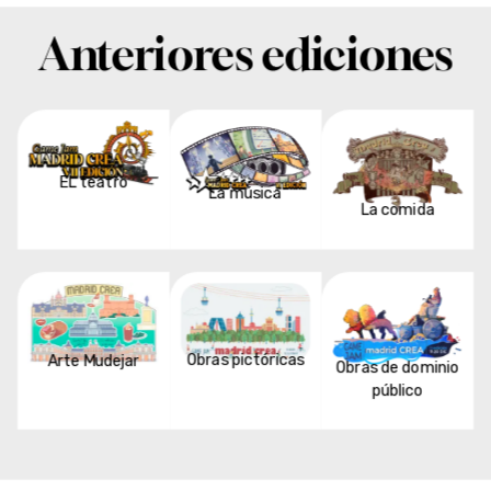
Anteriores ediciones
EL teatro
La música
La comida
Obras pictóricas
Arte Mudejar
Obras de dominio
público