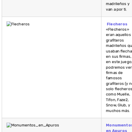
madrileños y
van a por ti.
Flecheros
«Flecheros»
eran aquellos
grafiteros
madrileños q
usaban flecha
en sus firmas,
en este juego
podremos ver
firmas de
famosos
grafiteros (y 
solo flecheros
como Muelle,
Tifon, Faze2,
Snow, Glub, y
muchos más.
Monumento
en Apuros