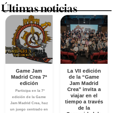
Últimas noticias
Game Jam
La VII edición
Madrid Crea 7ª
de la “Game
edición
Jam Madrid
Crea” invita a
Participa en la 7ª
viajar en el
edición de la Game
tiempo a través
Jam Madrid Crea, haz
de la
un juego centrado en