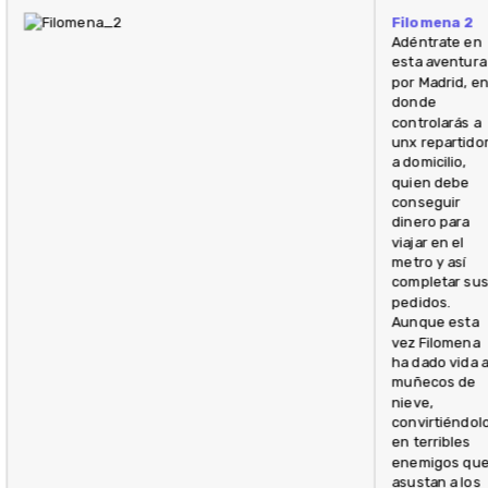
Filomena 2
Adéntrate en
esta aventura
por Madrid, e
donde
controlarás a
unx repartido
a domicilio,
quien debe
conseguir
dinero para
viajar en el
metro y así
completar su
pedidos.
Aunque esta
vez Filomena
ha dado vida 
muñecos de
nieve,
convirtiéndol
en terribles
enemigos qu
asustan a los