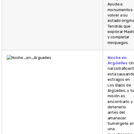
Ayuda a
monumentos 
volver a su
estado origina
Tendrás que
explorar Madr
y completar
minijuegos.
Noche en
Argüelles
Un
narcotrafican
está causand
estragos en
Los Bajos de
Argüelles, y t
misión es
encontrarlo y
detenerlo
antes del
amanecer.
Sumérgete e
una