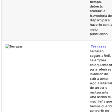
tiempo,
deberás
calcular la
trayectoria de
disparo para
hacerte con l
mejor
puntuación.
Terrazas
Terraceo,
según la RAE,
se emplea
coloquialmen
para referirse
la acción de
salir a tomar
algo a la terra
de un bar o
restaurante.
Una acción m
madrileña qu
hemos querid
convertir en