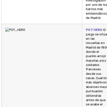
investigación
por uno de lo
barrios más
emblemáticos
de Madrid.
POT HERO
El
juego se sitúa
en las
revueltas en
Madrid de 180
donde el
pueblo arrojó
macetas a los
soldados
franceses
desde sus
casas. Cuanto
más objetivos
alcances may
puntuación
obtendrás
antes de que
se acabe el