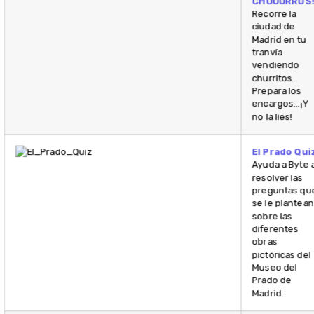
CHUUURROS
Recorre la
ciudad de
Madrid en tu
tranvía
vendiendo
churritos.
Prepara los
encargos… ¡Y
no la líes!
El Prado Qui
Ayuda a Byte 
resolver las
preguntas qu
se le plantean
sobre las
diferentes
obras
pictóricas del
Museo del
Prado de
Madrid.