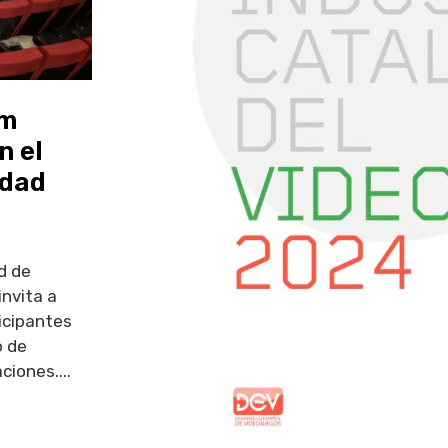
am
n el
idad
d de
invita a
ticipantes
o de
ciones....