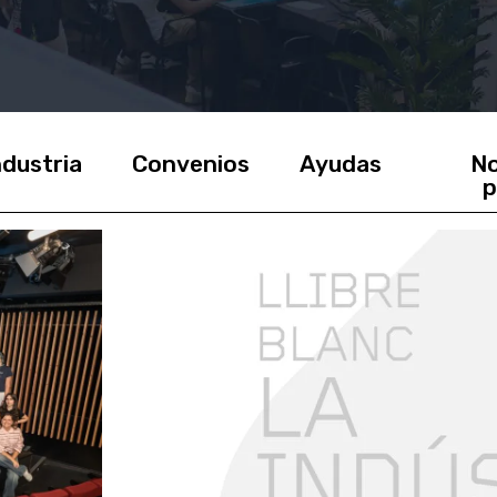
ndustria
Convenios
Ayudas
No
p