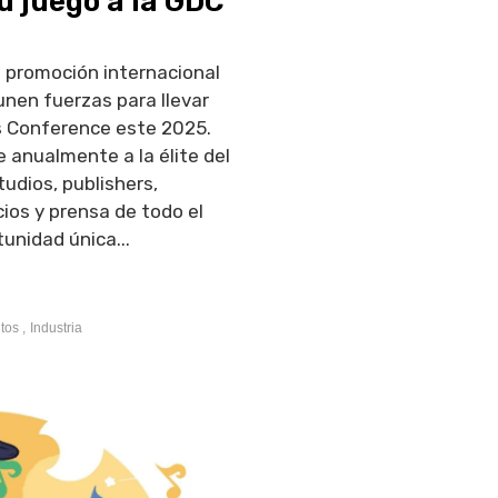
u juego a la GDC
a promoción internacional
unen fuerzas para llevar
s Conference este 2025.
 anualmente a la élite del
udios, publishers,
ios y prensa de todo el
unidad única...
tos ,
Industria