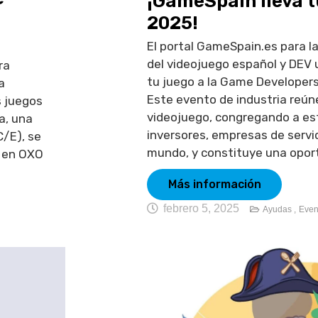
¡GameSpain lleva t
2025!
El portal GameSpain.es para l
del videojuego español y DEV 
ra
tu juego a la Game Developer
a
Este evento de industria reúne
s juegos
videojuego, congregando a est
a, una
inversores, empresas de servic
C/E), se
mundo, y constituye una oport
s en OXO
Más información
febrero 5, 2025
Ayudas ,
Even