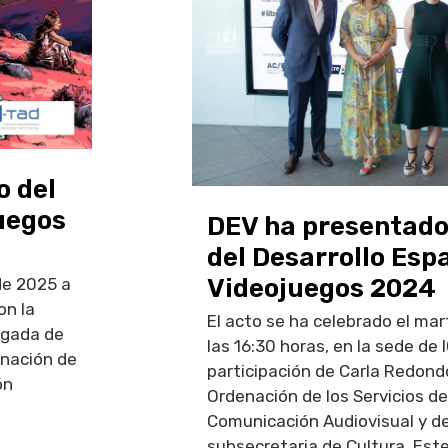
o del
uegos
DEV ha presentado 
del Desarrollo Esp
Videojuegos 2024
de 2025 a
on la
El acto se ha celebrado el ma
legada de
las 16:30 horas, en la sede de 
enación de
participación de Carla Redond
ón
Ordenación de los Servicios de
Comunicación Audiovisual y d
subsecretaria de Cultura. Este.